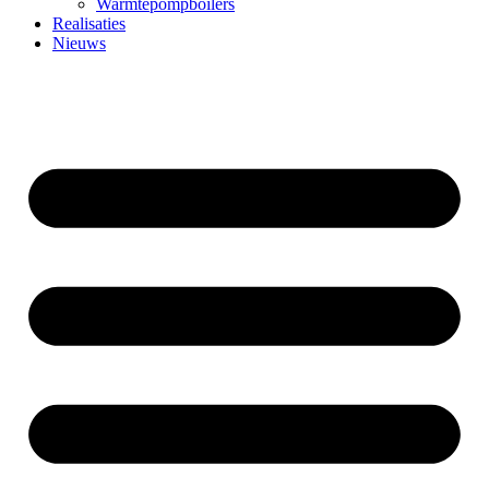
Warmtepompboilers
Realisaties
Nieuws